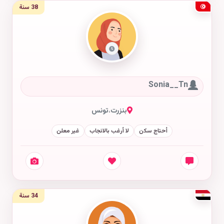
38 سنة
Sonia__Tn
بنزرت
،
تونس
أحتاج سكن
لا أرغب بالانجاب
غير معلن
34 سنة