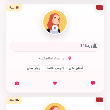
38 سنة
وردة14
الدار البيضاء
،
المغرب
أحتاج سكن
لا أرغب بالانجاب
زواج معلن
36 سنة