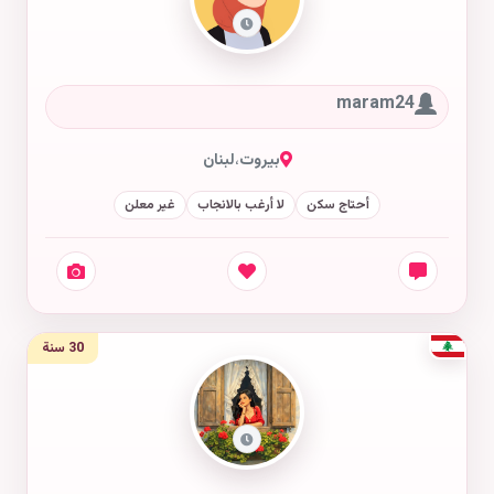
maram24
بيروت
،
لبنان
أحتاج سكن
لا أرغب بالانجاب
غير معلن
30 سنة