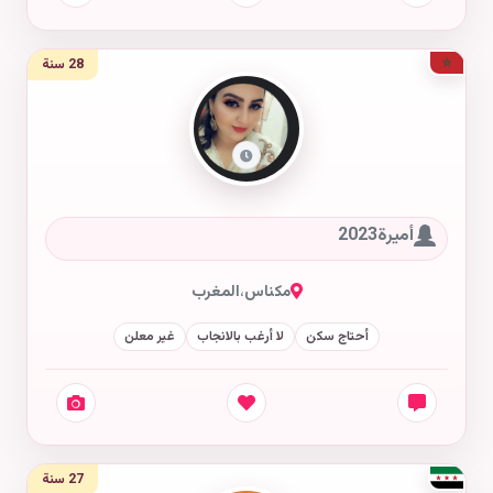
28 سنة
أميرة2023
مكناس
،
المغرب
أحتاج سكن
لا أرغب بالانجاب
غير معلن
27 سنة