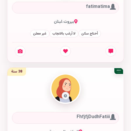
fatimatima
بيروت
،
لبنان
أحتاج سكن
لا أرغب بالانجاب
غير معلن
38 سنة
FhfjfjDudhFatiii