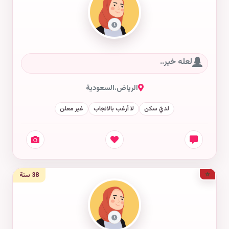
لعله خير..
الرياض
،
السعودية
لديّ سكن
لا أرغب بالانجاب
غير معلن
38 سنة