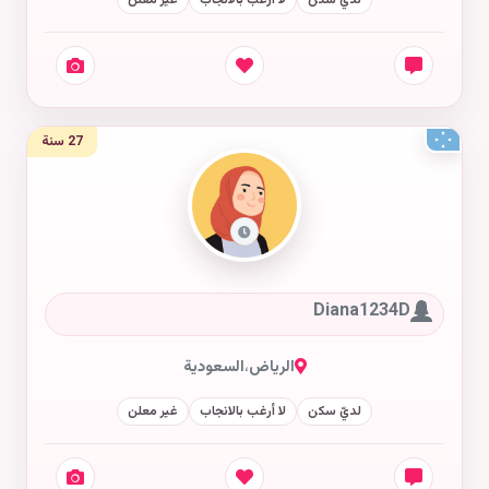
لديّ سكن
لا أرغب بالانجاب
غير معلن
27 سنة
Diana1234D
الرياض
،
السعودية
لديّ سكن
لا أرغب بالانجاب
غير معلن