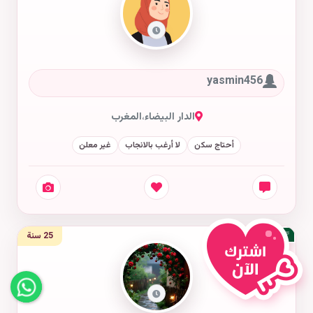
yasmin456
الدار البيضاء
،
المغرب
أحتاج سكن
لا أرغب بالانجاب
غير معلن
25 سنة