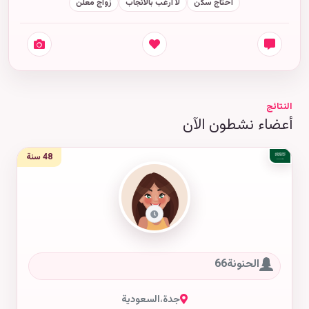
أحتاج سكن
لا أرغب بالانجاب
زواج معلن
النتائج
أعضاء نشطون الآن
48 سنة
الحنونة66
جدة
،
السعودية