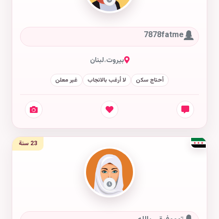
7878fatme
بيروت
،
لبنان
أحتاج سكن
لا أرغب بالانجاب
غير معلن
23 سنة