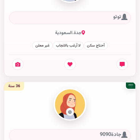
توتو
جدة
،
السعودية
أحتاج سكن
لا أرغب بالانجاب
غير معلن
36 سنة
جادة9090