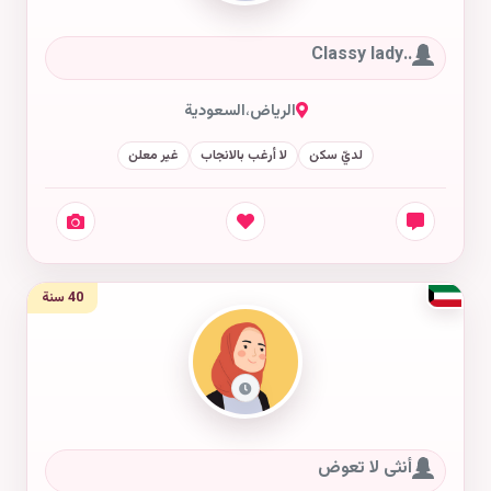
..Classy lady
الرياض
،
السعودية
لديّ سكن
لا أرغب بالانجاب
غير معلن
40 سنة
أنثى لا تعوض