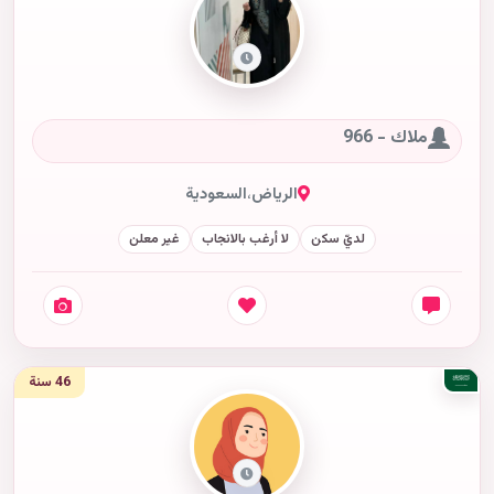
ملاك - 966
الرياض
،
السعودية
لديّ سكن
لا أرغب بالانجاب
غير معلن
46 سنة