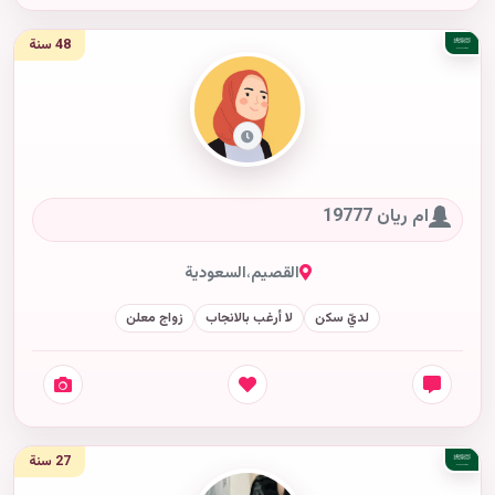
48 سنة
ام ريان 19777
القصيم
،
السعودية
لديّ سكن
لا أرغب بالانجاب
زواج معلن
27 سنة