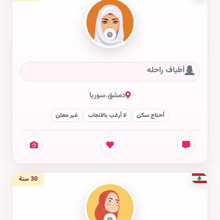
أطياف راحله
دمشق
،
سوريا
أحتاج سكن
لا أرغب بالانجاب
غير معلن
30 سنة