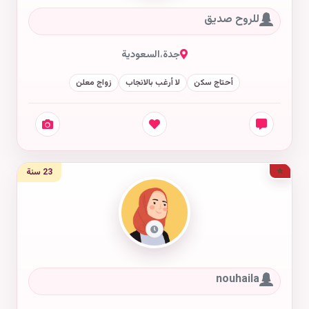
للروح صديق
جدة
،
السعودية
أحتاج سكن
لا أرغب بالانجاب
زواج معلن
23 سنة
nouhaila