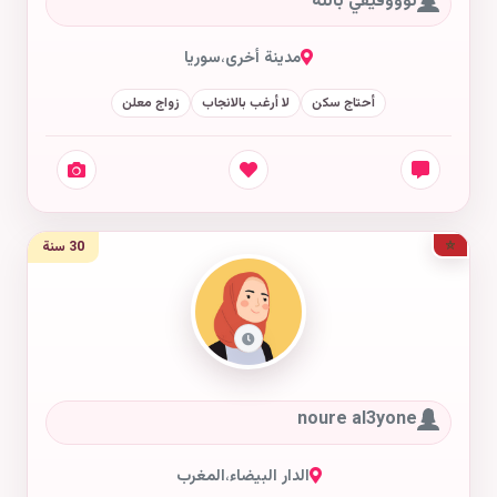
توووفيقي بالله
مدينة أخرى
،
سوريا
أحتاج سكن
لا أرغب بالانجاب
زواج معلن
30 سنة
noure al3yone
الدار البيضاء
،
المغرب