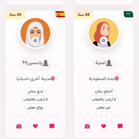
48 سنة
40 سنة
امنية
ياسمين٩٩
جدة
،
السعودية
مدينة أخرى
،
اسبانيا
أحتاج سكن
لديّ سكن
لا أرغب بالانجاب
لا أرغب بالانجاب
غير معلن
زواج معلن