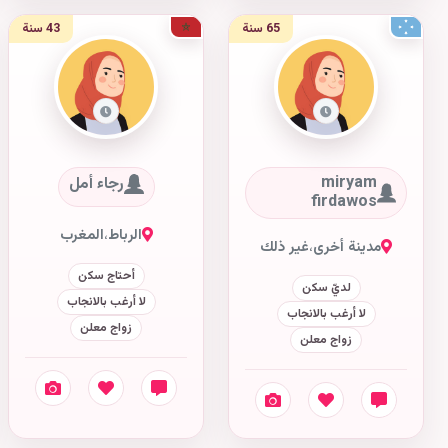
65 سنة
43 سنة
miryam
رجاء أمل
firdawos
الرباط
،
المغرب
مدينة أخرى
،
غير ذلك
أحتاج سكن
لديّ سكن
لا أرغب بالانجاب
لا أرغب بالانجاب
زواج معلن
زواج معلن