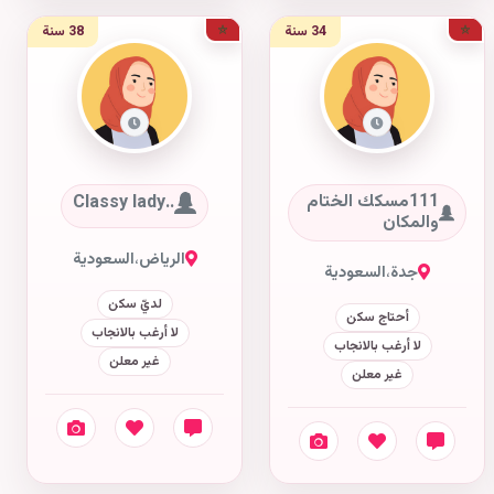
34 سنة
38 سنة
111مسكك الختام
..Classy lady
والمكان
الرياض
،
السعودية
جدة
،
السعودية
لديّ سكن
أحتاج سكن
لا أرغب بالانجاب
لا أرغب بالانجاب
غير معلن
غير معلن