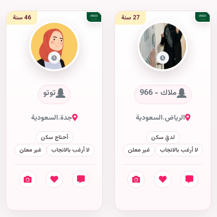
27 سنة
46 سنة
ملاك - 966
توتو
الرياض
،
السعودية
جدة
،
السعودية
لديّ سكن
أحتاج سكن
لا أرغب بالانجاب
غير معلن
لا أرغب بالانجاب
غير معلن