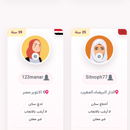
25 سنة
39 سنة
123manar
Sitnoph77
الدار البيضاء
،
المغرب
6 اكتوبر
،
مصر
أحتاج سكن
لديّ سكن
لا أرغب بالانجاب
لا أرغب بالانجاب
غير معلن
غير معلن