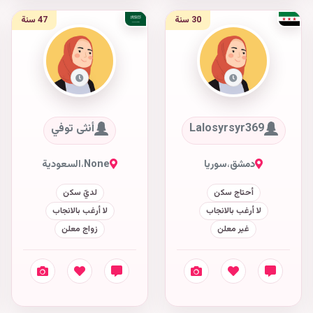
30 سنة
47 سنة
Lalosyrsyr369
أنثى توفي
دمشق
،
سوريا
None
،
السعودية
أحتاج سكن
لديّ سكن
لا أرغب بالانجاب
لا أرغب بالانجاب
غير معلن
زواج معلن