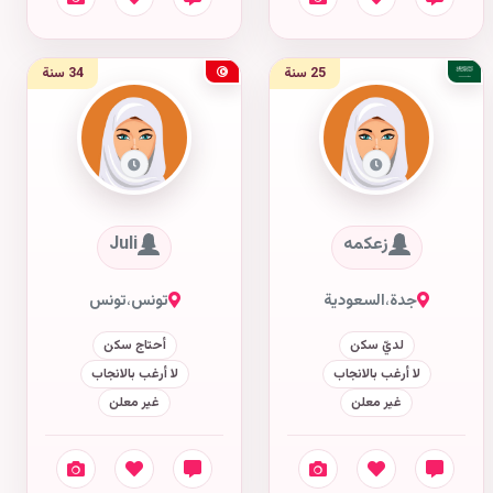
25 سنة
34 سنة
زعكمه
Juli
جدة
،
السعودية
تونس
،
تونس
لديّ سكن
أحتاج سكن
لا أرغب بالانجاب
لا أرغب بالانجاب
غير معلن
غير معلن