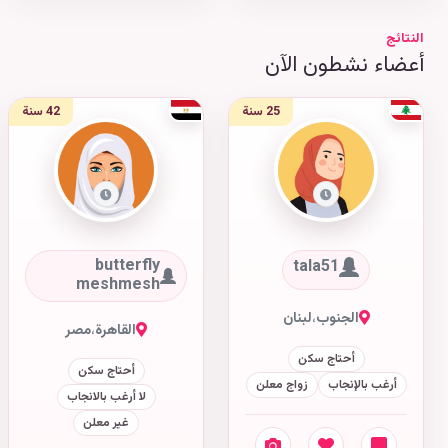
النتائج
أعضاء نشطون الآن
25 سنة
42 سنة
butterfly
tala51
meshmesh
الجنوب
،
لبنان
القاهرة
،
مصر
أحتاج سكن
أحتاج سكن
أرغب بالإنجاب
زواج معلن
لا أرغب بالانجاب
غير معلن