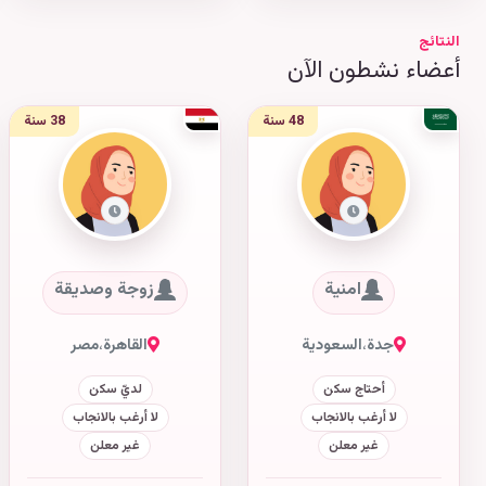
النتائج
أعضاء نشطون الآن
48 سنة
38 سنة
امنية
زوجة وصديقة
جدة
،
السعودية
القاهرة
،
مصر
أحتاج سكن
لديّ سكن
لا أرغب بالانجاب
لا أرغب بالانجاب
غير معلن
غير معلن