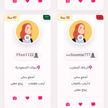
32 سنة
47 سنة
Ffoo1122
Soumia777++
الرباط
،
المغرب
تبوك
،
السعودية
أحتاج سكن
أحتاج سكن
لا أرغب بالانجاب
أرغب بالإنجاب
زواج معلن
زواج معلن