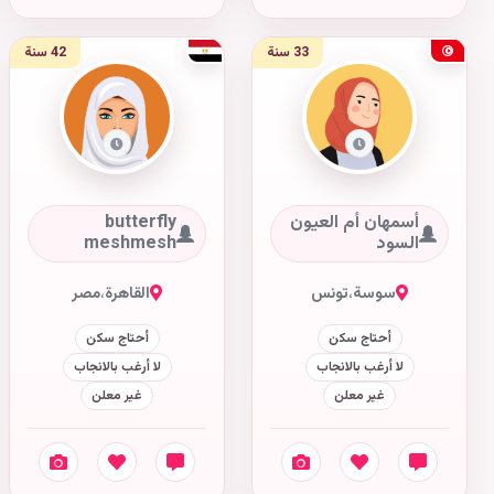
33 سنة
42 سنة
أسمهان أم العيون
butterfly
السود
meshmesh
سوسة
،
تونس
القاهرة
،
مصر
أحتاج سكن
أحتاج سكن
لا أرغب بالانجاب
لا أرغب بالانجاب
غير معلن
غير معلن