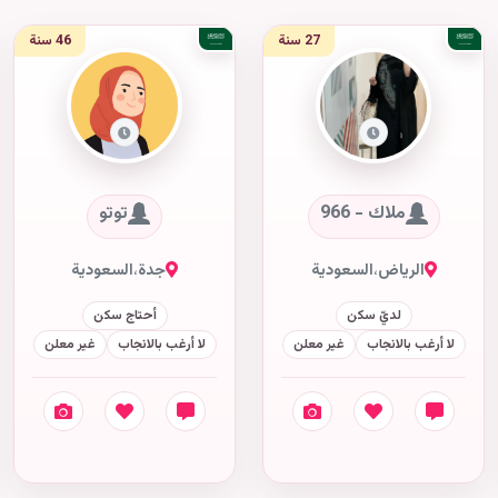
27 سنة
46 سنة
ملاك - 966
توتو
الرياض
،
السعودية
جدة
،
السعودية
لديّ سكن
أحتاج سكن
لا أرغب بالانجاب
غير معلن
لا أرغب بالانجاب
غير معلن