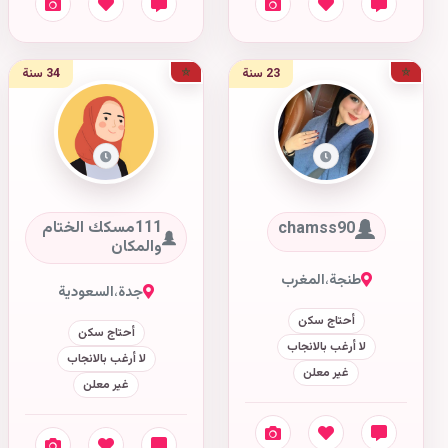
23 سنة
34 سنة
111مسكك الختام
chamss90
والمكان
طنجة
،
المغرب
جدة
،
السعودية
أحتاج سكن
أحتاج سكن
لا أرغب بالانجاب
لا أرغب بالانجاب
غير معلن
غير معلن