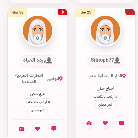
25 سنة
38 سنة
Sitnoph77
ورده الحياة
الإمارات العربية
الدار البيضاء
،
المغرب
أبوظبي
،
المتحدة
أحتاج سكن
لديّ سكن
لا أرغب بالانجاب
لا أرغب بالانجاب
غير معلن
غير معلن