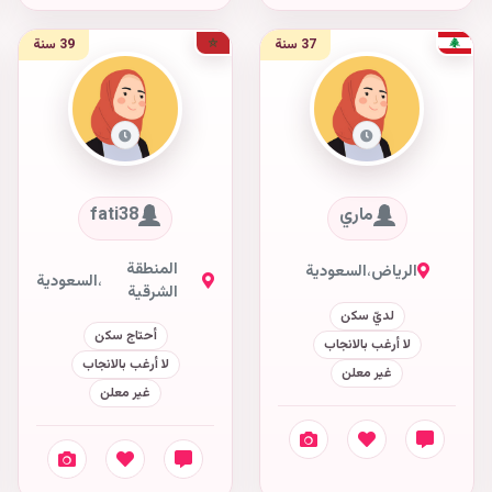
37 سنة
39 سنة
ماري
fati38
المنطقة
الرياض
،
السعودية
،
السعودية
الشرقية
لديّ سكن
أحتاج سكن
لا أرغب بالانجاب
لا أرغب بالانجاب
غير معلن
غير معلن