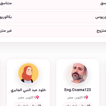
سق
متناسق
وريوس
بكالوري
متزوج
غير متز
Eng.Osama123
خلود عبد النبي الجابري
6 اكتوبر، مصر
6 اكتوبر، مصر
48 سنة
لديّ سكن
39 سنة
لديّ سكن