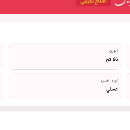
الوزن
66 كج
لون العين
عسلي