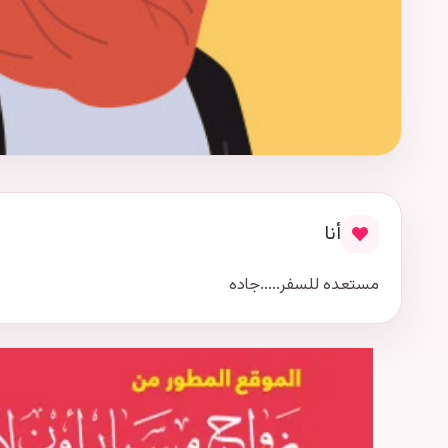
أنا
مستعده للسفر.....جاده