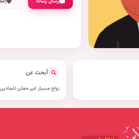
إرسال رسالة
إعج
أبحث عن
زواج مسيار غير معلن للجادين