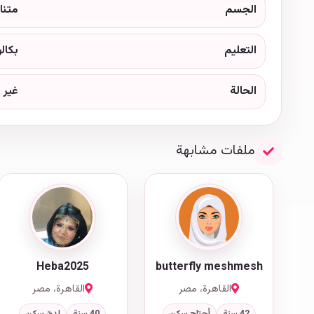
الجسم
متنا
التعليم
بكال
الحالة
غير 
ملفات مشابهة
Heba2025
butterfly meshmesh
القاهرة، مصر
القاهرة، مصر
42 سنة
أحتاج سكن
40 سنة
لديّ سكن