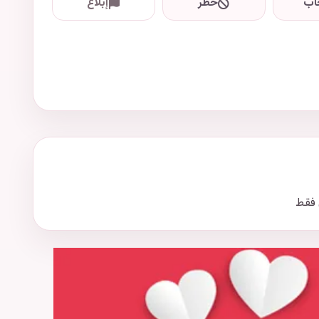
اب
حظر
إبلاغ
 فقط