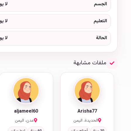
الجسم
لا ي
التعليم
لا ي
الحالة
لا ي
ملفات مشابهة
aljameel60
Arisha77
الحديدة، اليمن
عدن، اليمن
30 سنة
أحتاج سكن
60 سنة
لديّ سكن