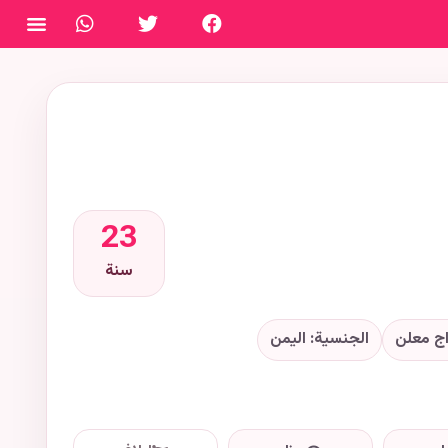
فتح ال
23
سنة
ج معلن
الجنسية: اليمن