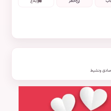
اب
حظر
إبلاغ
صادق ونشيط