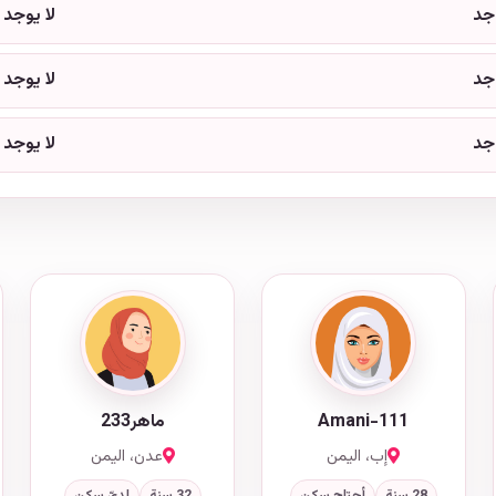
وجد
لا يوجد
وجد
لا يوجد
وجد
لا يوجد
Amani-111
ماهر233
إب، اليمن
عدن، اليمن
28 سنة
أحتاج سكن
32 سنة
لديّ سكن