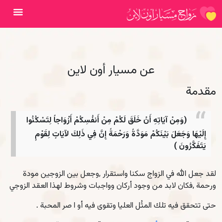
فتح ال
عن مسيار أون لاين
مقدمة
(وَمِنْ آيَاتِهِ أَنْ خَلَقَ لَكُمْ مِنْ أَنفُسِكُمْ أَزْوَاجاً لِتَسْكُنُوا
إِلَيْهَا وَجَعَلَ بَيْنَكُمْ مَوَدَّةً وَرَحْمَةً إِنَّ فِي ذَلِكَ لآيَاتٍ لِقَوْمٍ
يَتَفَكَّرُونَ )
لقد جعل الله في الزواج سكنا واستقرار ,وجعل بين الزوجين مودة
ورحمة ,فكان لابد من وجود أركان وواجبات وشروط لهذا العقد الزوجي
حتى تتحقق فيه تلك المثُل العليا وتقوى فيه أو ا صر المحبة .