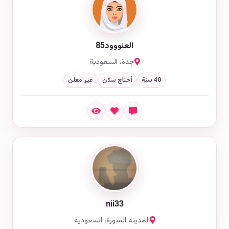
العنووود85
جدة، السعودية
40 سنة
أحتاج سكن
غير معلن
nii33
المدينة المنورة، السعودية