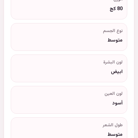
80 كج
نوع الجسم
متوسط
لون البشرة
ابيض
لون العين
أسود
طول الشعر
متوسط