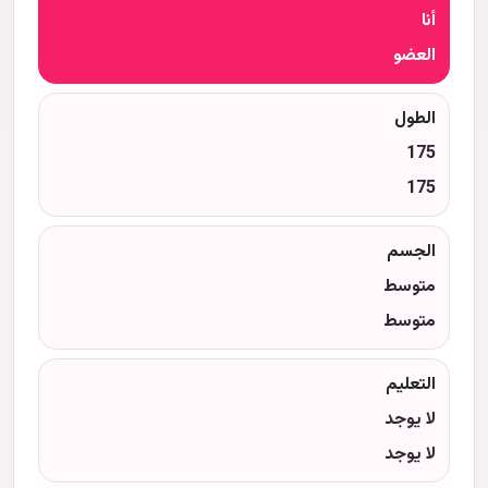
أنا
العضو
الطول
175
175
الجسم
متوسط
متوسط
التعليم
لا يوجد
لا يوجد