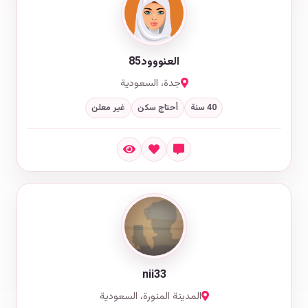
العنووود85
جدة، السعودية
40 سنة
أحتاج سكن
غير معلن
nii33
المدينة المنورة، السعودية