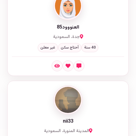
العنووود85
جدة، السعودية
40 سنة
أحتاج سكن
غير معلن
nii33
المدينة المنورة، السعودية