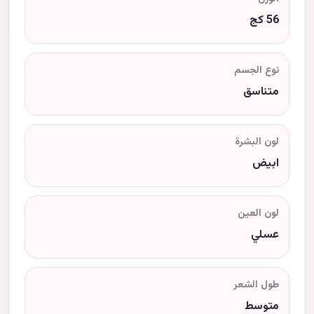
56 كج
نوع الجسم
متناسق
لون البشرة
ابيض
لون العين
عسلي
طول الشعر
متوسط