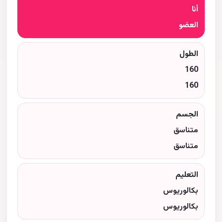
أنا
العضو
الطول
160
160
الجسم
متناسق
متناسق
التعليم
بكالوريوس
بكالوريوس