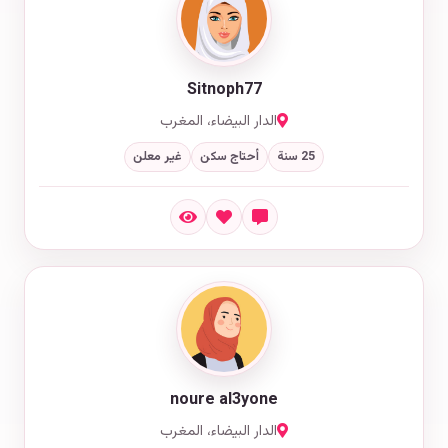
Sitnoph77
الدار البيضاء، المغرب
25 سنة
أحتاج سكن
غير معلن
noure al3yone
الدار البيضاء، المغرب