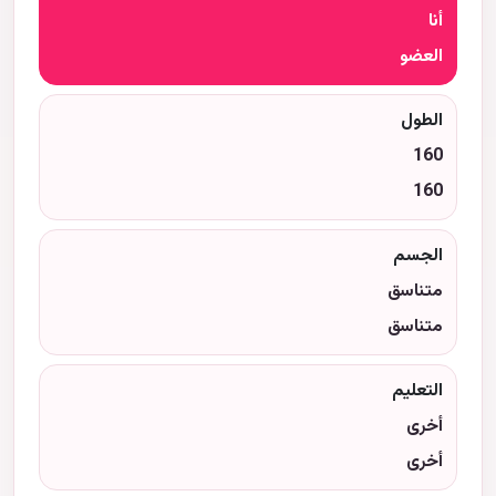
أنا
العضو
الطول
160
160
الجسم
متناسق
متناسق
التعليم
أخرى
أخرى