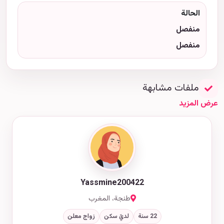
الحالة
منفصل
منفصل
ملفات مشابهة
عرض المزيد
Yassmine200422
طنجة، المغرب
22 سنة
لديّ سكن
زواج معلن