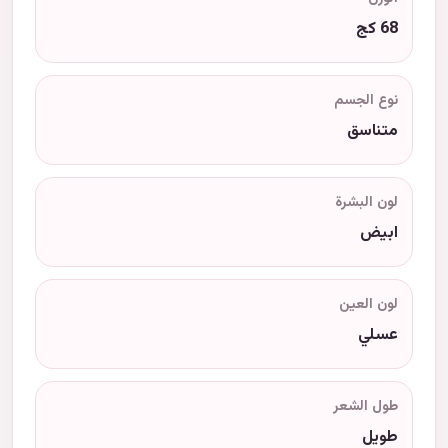
68 كج
نوع الجسم
متناسق
لون البشرة
ابيض
لون العين
عسلي
طول الشعر
طويل