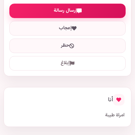
إرسال رسالة
إعجاب
حظر
إبلاغ
أنا
امراة طيبة