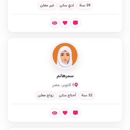
39 سنة
لديّ سكن
غير معلن
سمرهانم
6 اكتوبر، مصر
32 سنة
أحتاج سكن
زواج معلن