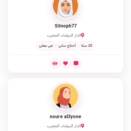
Sitnoph77
الدار البيضاء، المغرب
25 سنة
أحتاج سكن
غير معلن
noure al3yone
الدار البيضاء، المغرب