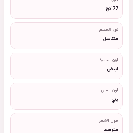
77 كج
نوع الجسم
متناسق
لون البشرة
ابيض
لون العين
بني
طول الشعر
متوسط