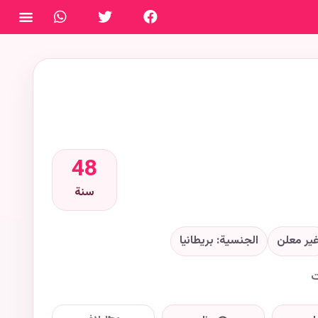
فتح ال
48
سنة
ير معلن
الجنسية: بريطانيا