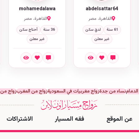
mohamedalawa
abdelsattar64
القاهرة، مصر
القاهرة، مصر
61 سنة
لديّ سكن
36 سنة
أحتاج سكن
غير معلن
غير معلن
الدمام
نساء من جدة
زواج مغربيات في السعودية
زواج من المغرب
زواج من
عن الموقع
فقه المسيار
الاشتراكات