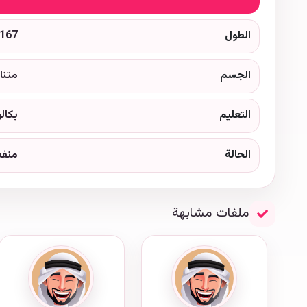
الطول
167
الجسم
متنا
التعليم
بكال
الحالة
منف
ملفات مشابهة