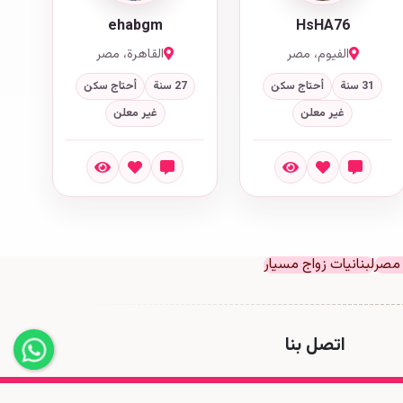
ehabgm
HsHA76
الفيوم، مصر
القاهرة، مصر
31 سنة
أحتاج سكن
27 سنة
أحتاج سكن
غير معلن
غير معلن
 مصر
لبنانيات زواج مسيار
اتصل بنا
All Rights Reserved to Msyar Online