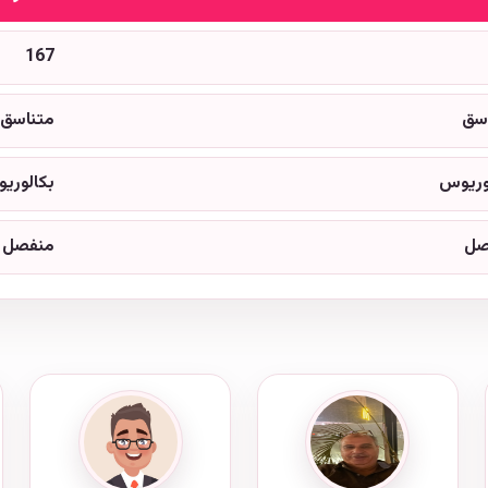
167
سق
متناسق
وريوس
بكالوري
صل
منفصل