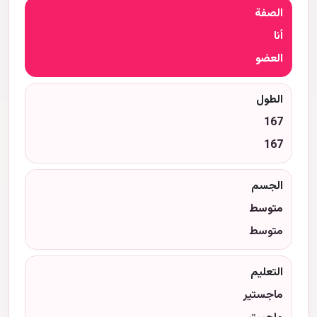
الصفة
أنا
العضو
الطول
167
167
الجسم
متوسط
متوسط
التعليم
ماجستير