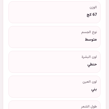
الوزن
67 كج
نوع الجسم
متوسط
لون البشرة
حنطي
لون العين
بني
طول الشعر