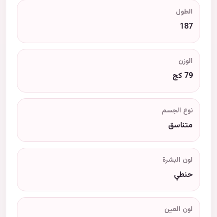
الطول
187
الوزن
79 كج
نوع الجسم
متناسق
لون البشرة
حنطي
لون العين