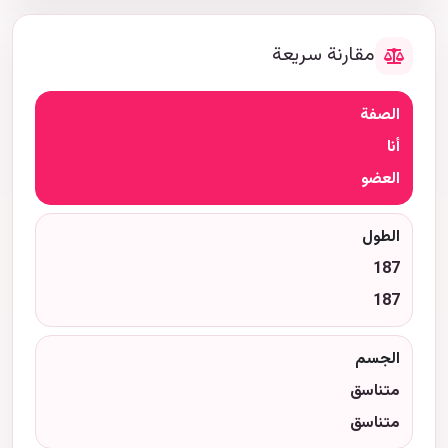
مقارنة سريعة
الصفة
أنا
العضو
الطول
187
187
الجسم
متناسق
متناسق