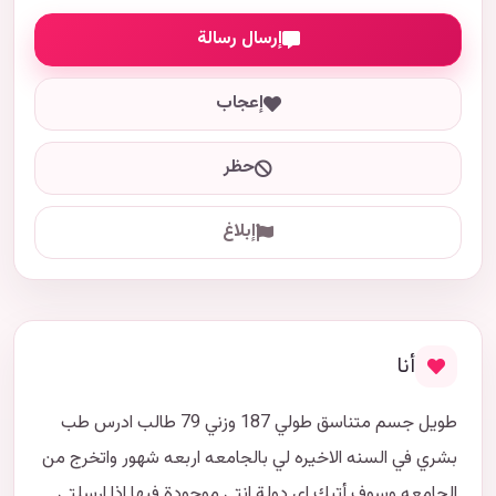
إرسال رسالة
إعجاب
حظر
إبلاغ
أنا
طويل جسم متناسق طولي 187 وزني 79 طالب ادرس طب
بشري في السنه الاخيره لي بالجامعه اربعه شهور واتخرج من
الجامعه وسوف أتيك اي دولة انتي موجودة فيها اذا ارسلتي