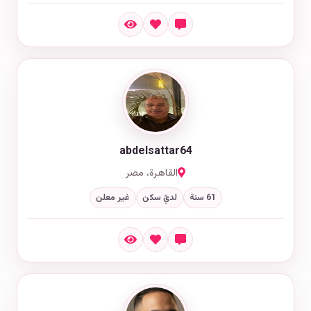
abdelsattar64
القاهرة، مصر
61 سنة
لديّ سكن
غير معلن