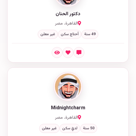
دكتور الحنان
القاهرة، مصر
49 سنة
أحتاج سكن
غير معلن
Midnightcharm
القاهرة، مصر
50 سنة
لديّ سكن
غير معلن