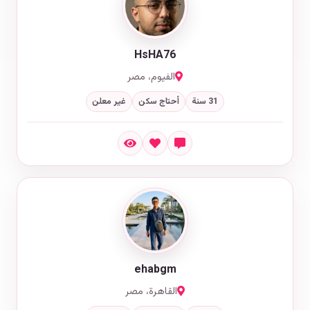
HsHA76
الفيوم، مصر
31 سنة
أحتاج سكن
غير معلن
ehabgm
القاهرة، مصر