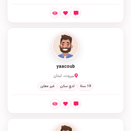
yaacoub
بيروت، لبنان
19 سنة
لديّ سكن
غير معلن