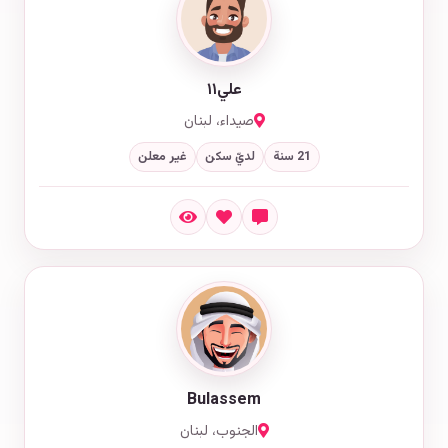
علي١١
صيداء، لبنان
21 سنة
لديّ سكن
غير معلن
Bulassem
الجنوب، لبنان