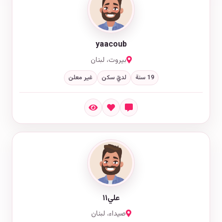
yaacoub
بيروت، لبنان
19 سنة
لديّ سكن
غير معلن
علي١١
صيداء، لبنان