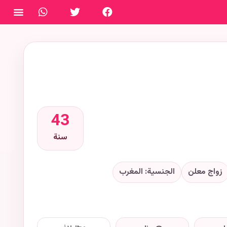
فتح ال
43
سنة
زواج معلن
الجنسية: المغرب