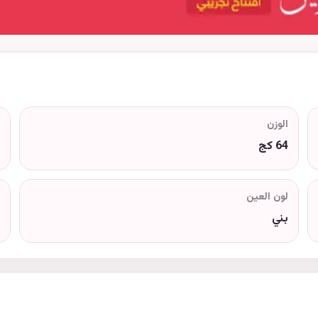
الوزن
64 كج
لون العين
بني