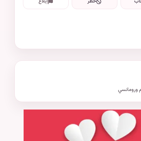
اب
حظر
إبلاغ
ورومانسي