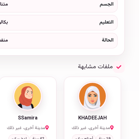
الجسم
متنا
التعليم
بكال
الحالة
منف
ملفات مشابهة
SSamira
KHADEEJAH
مدينة أخرى، غير ذلك
مدينة أخرى، غير ذلك
19 سنة
أحتاج سكن
42 سنة
لديّ سكن