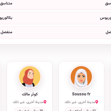
سق
متناسق
وريوس
بكالوري
صل
منفصل
Sousou fr
كوثر مالك
مدينة أخرى، غير ذلك
مدينة أخرى، غير ذلك
32 سنة
أحتاج سكن
35 سنة
لديّ سكن