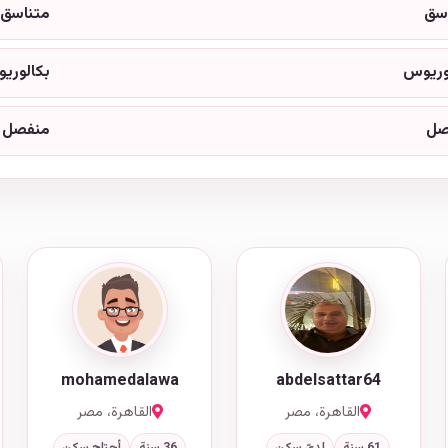
سق
متناسق
وريوس
بكالوري
صل
منفصل
mohamedalawa
abdelsattar64
القاهرة، مصر
القاهرة، مصر
61 سنة
لديّ سكن
36 سنة
أحتاج سكن