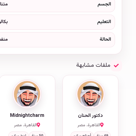
الجسم
متنا
التعليم
بكال
الحالة
منف
ملفات مشابهة
دكتور الحنان
Midnightcharm
القاهرة، مصر
القاهرة، مصر
49 سنة
أحتاج سكن
50 سنة
لديّ سكن