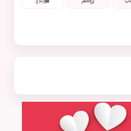
اب
حظر
إبلاغ