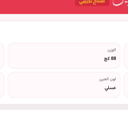
الوزن
88 كج
لون العين
عسلي