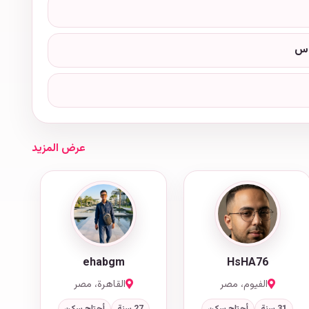
وس
عرض المزيد
ehabgm
HsHA76
الفيوم، مصر
القاهرة، مصر
31 سنة
أحتاج سكن
27 سنة
أحتاج سكن