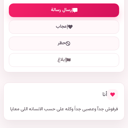
إرسال رسالة
إعجاب
حظر
إبلاغ
أنا
فرفوش جدآ وعصبى جداً وكله على حسب الانسانه اللى معايا