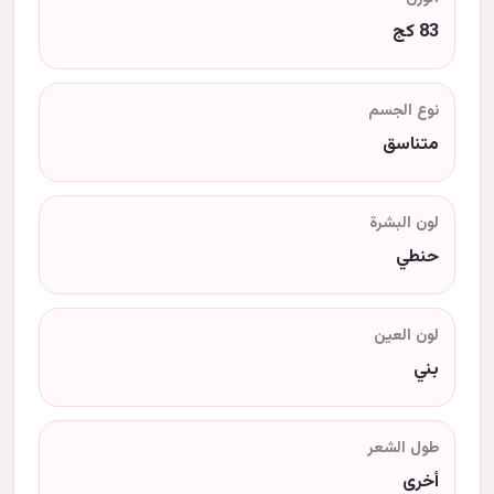
83 كج
نوع الجسم
متناسق
لون البشرة
حنطي
لون العين
بني
طول الشعر
أخرى