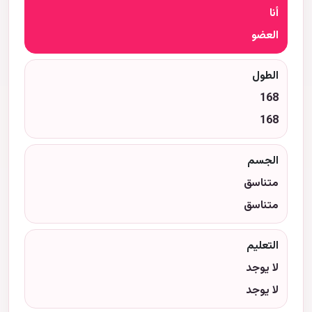
أنا
العضو
الطول
168
168
الجسم
متناسق
متناسق
التعليم
لا يوجد
لا يوجد