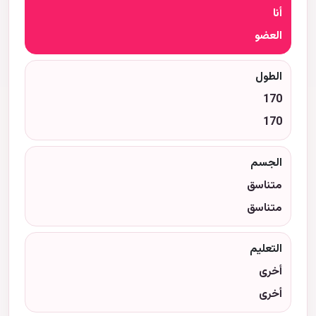
أنا
العضو
الطول
170
170
الجسم
متناسق
متناسق
التعليم
أخرى
أخرى