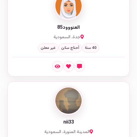
العنووود85
جدة، السعودية
40 سنة
أحتاج سكن
غير معلن
nii33
المدينة المنورة، السعودية