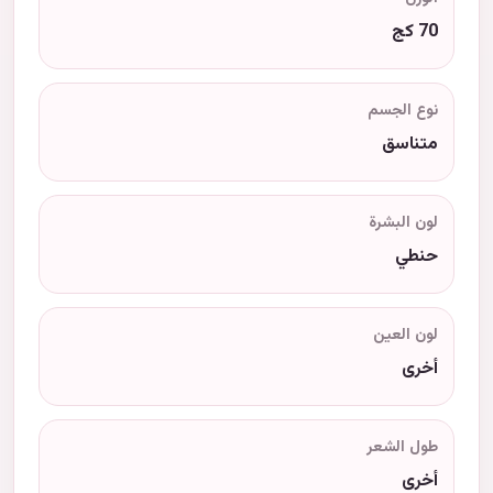
70 كج
نوع الجسم
متناسق
لون البشرة
حنطي
لون العين
أخرى
طول الشعر
أخرى