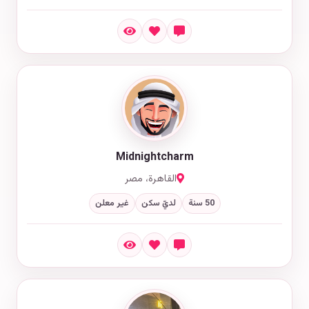
Midnightcharm
القاهرة، مصر
50 سنة
لديّ سكن
غير معلن