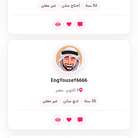
52 سنة
أحتاج سكن
غير معلن
EngYousef6666
6 اكتوبر، مصر
25 سنة
لديّ سكن
غير معلن