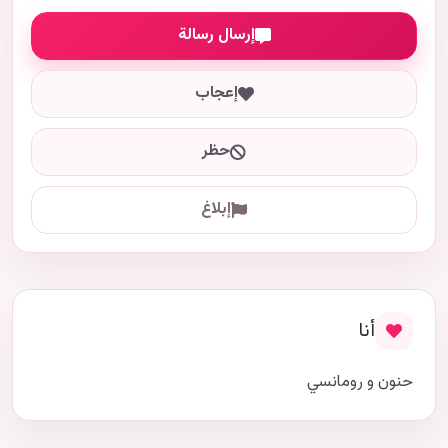
إرسال رسالة
إعجاب
حظر
إبلاغ
أنا
حنون و رومانسي