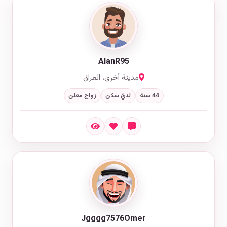
AlanR95
مدينة أخرى، العراق
44 سنة
لديّ سكن
زواج معلن
Jgggg7576Omer