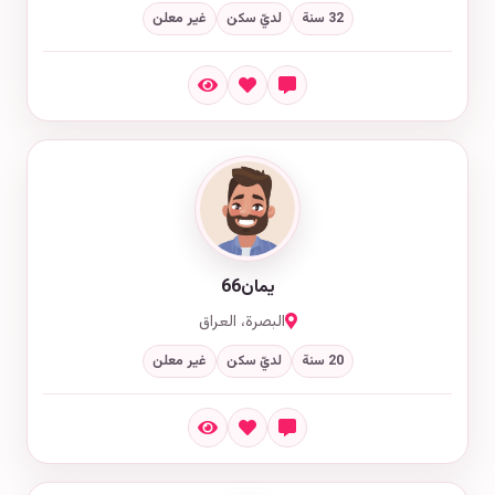
32 سنة
لديّ سكن
غير معلن
يمان66
البصرة، العراق
20 سنة
لديّ سكن
غير معلن