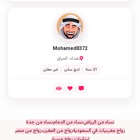
Mohamed8372
بغداد، العراق
21 سنة
لديّ سكن
غير معلن
نساء من الرياض
نساء من الدمام
نساء من جدة
زواج مغربيات في السعودية
زواج من المغرب
زواج من مصر
لبنانيات زواج مسيار