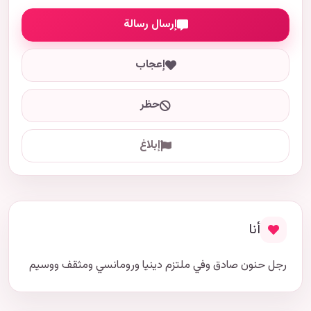
إرسال رسالة
إعجاب
حظر
إبلاغ
أنا
رجل حنون صادق وفي ملتزم دينيا ورومانسي ومثقف ووسيم