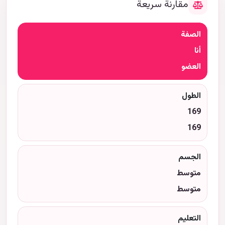
مقارنة سريعة
الصفة
أنا
العضو
الطول
169
169
الجسم
متوسط
متوسط
التعليم