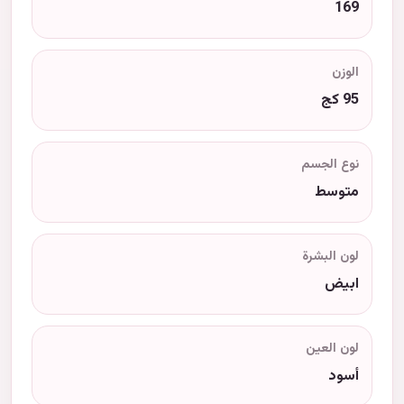
169
الوزن
95 كج
نوع الجسم
متوسط
لون البشرة
ابيض
لون العين
أسود