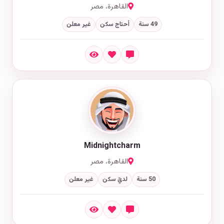
القاهرة، مصر
49 سنة
أحتاج سكن
غير معلن
Midnightcharm
القاهرة، مصر
50 سنة
لديّ سكن
غير معلن