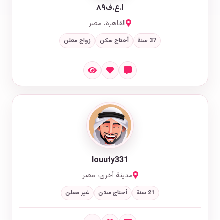
ا.ع.ف٨٩
القاهرة، مصر
37 سنة
أحتاج سكن
زواج معلن
louufy331
مدينة أخرى، مصر
21 سنة
أحتاج سكن
غير معلن