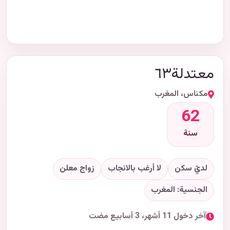
معتدلة٦٣
مكناس، المغرب
62
سنة
لديّ سكن
لا أرغب بالانجاب
زواج معلن
الجنسية: المغرب
آخر دخول 11 أشهر، 3 أسابيع مضت