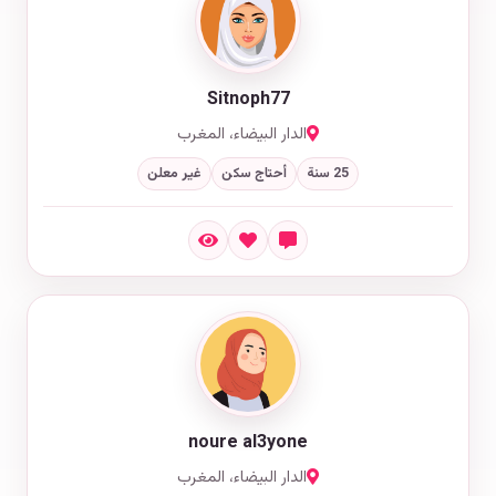
Sitnoph77
الدار البيضاء، المغرب
25 سنة
أحتاج سكن
غير معلن
noure al3yone
الدار البيضاء، المغرب