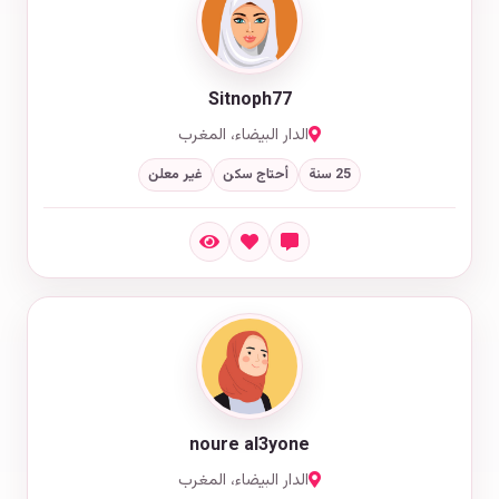
Sitnoph77
الدار البيضاء، المغرب
25 سنة
أحتاج سكن
غير معلن
noure al3yone
الدار البيضاء، المغرب