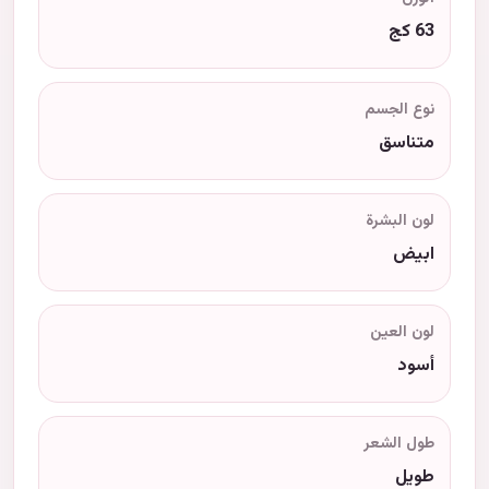
63 كج
نوع الجسم
متناسق
لون البشرة
ابيض
لون العين
أسود
طول الشعر
طويل