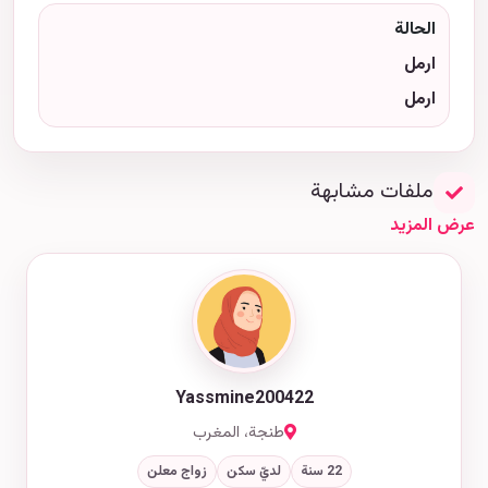
الحالة
ارمل
ارمل
ملفات مشابهة
عرض المزيد
Yassmine200422
طنجة، المغرب
22 سنة
لديّ سكن
زواج معلن