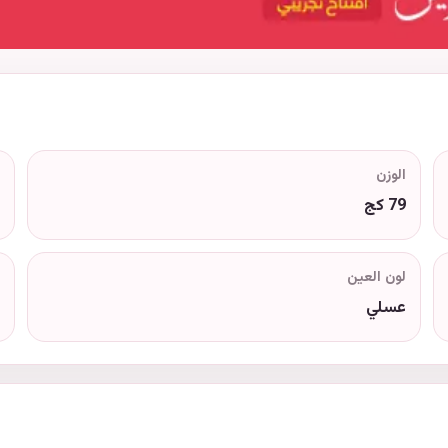
الوزن
79 كج
لون العين
عسلي