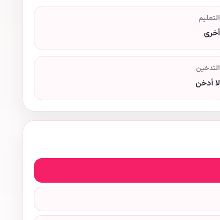
التعليم
أخرى
التدخين
لا أدخن