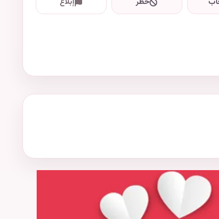
اب
حظر
إبلاغ