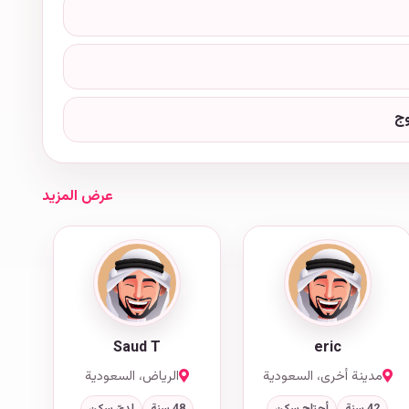
وج
عرض المزيد
Saud T
eric
مدينة أخرى، السعودية
الرياض، السعودية
42 سنة
أحتاج سكن
48 سنة
لديّ سكن