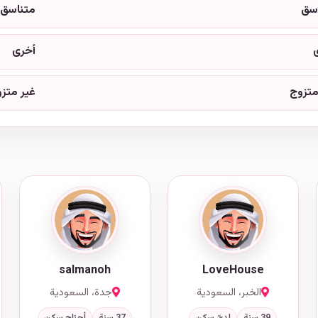
سق
متناسق
أخرى
متزوج
غير متز
salmanoh
LoveHouse
الخبر، السعودية
جدة، السعودية
39 سنة
لديّ سكن
37 سنة
أحتاج سكن