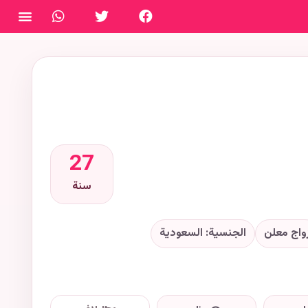
فتح ال
27
سنة
واج معلن
الجنسية: السعودية