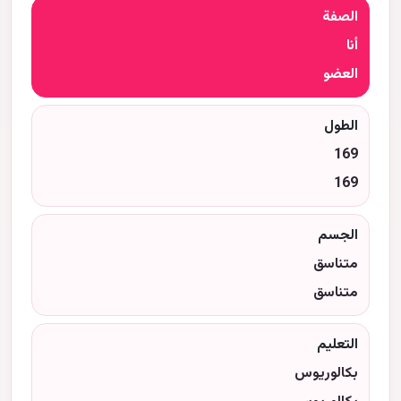
الصفة
أنا
العضو
الطول
169
169
الجسم
متناسق
متناسق
التعليم
بكالوريوس