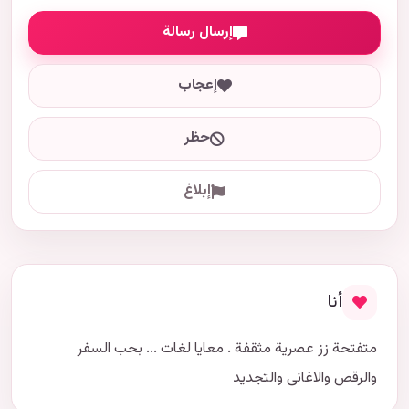
إرسال رسالة
إعجاب
حظر
إبلاغ
أنا
متفتحة زز عصرية مثقفة . معايا لغات ... بحب السفر
والرقص والاغانى والتجديد