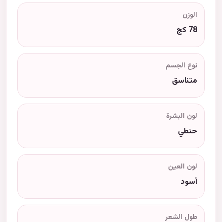
الوزن
78 كج
نوع الجسم
متناسق
لون البشرة
حنطي
لون العين
أسود
طول الشعر