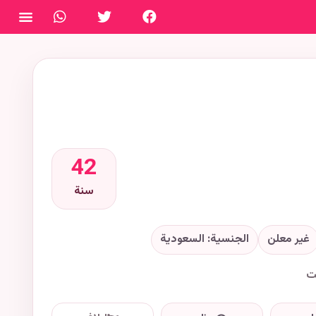
فتح ال
42
سنة
غير معلن
الجنسية: السعودية