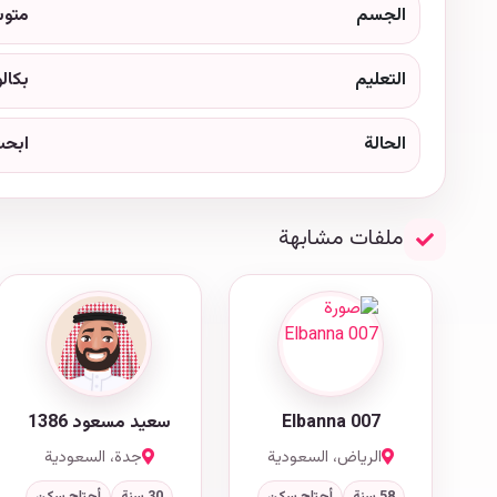
الجسم
متو
التعليم
بكال
الحالة
ابحث
ملفات مشابهة
Elbanna 007
سعيد مسعود 1386
الرياض، السعودية
جدة، السعودية
58 سنة
أحتاج سكن
30 سنة
أحتاج سكن