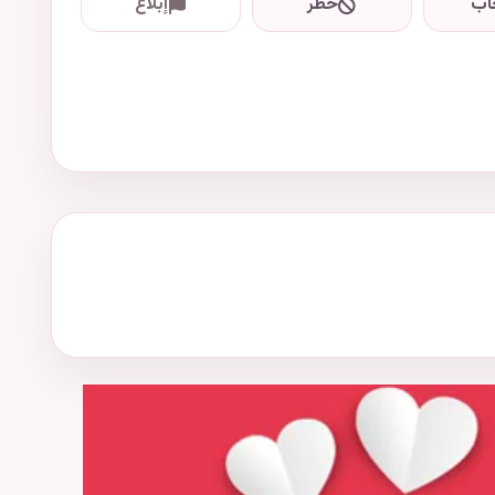
اب
حظر
إبلاغ