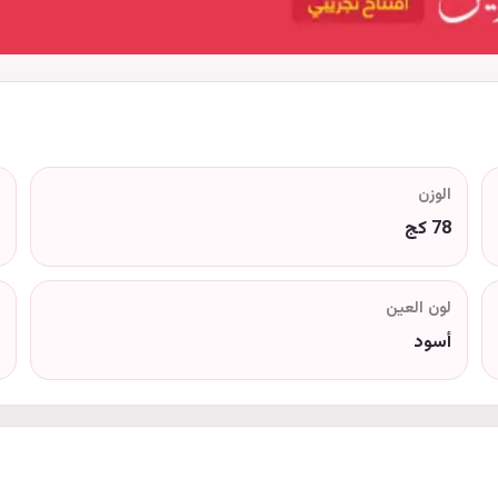
الوزن
78 كج
لون العين
أسود