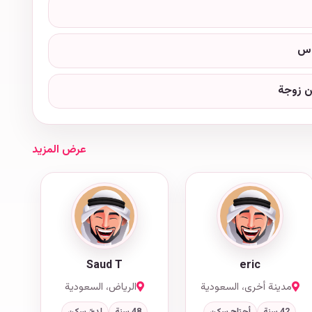
وس
 زوجة
عرض المزيد
Saud T
eric
مدينة أخرى، السعودية
الرياض، السعودية
42 سنة
أحتاج سكن
48 سنة
لديّ سكن