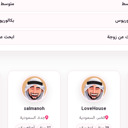
سط
متوسط
وريوس
بكالوري
 عن زوجة
ابحث عن
salmanoh
LoveHouse
الخبر، السعودية
جدة، السعودية
39 سنة
لديّ سكن
37 سنة
أحتاج سكن