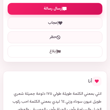
إرسال رسالة
إعجاب
حظر
إبلاغ
أنا
انثي بمعني الكلمة طويلة طولي ١٧٥ دلوعة جميلة شعري
طويل عيون سوداء وزني ٦٤ ليدي بمعني الكلمة احب ركوب
الخيل والسباحة وأحب الحياة وأحب الموسيقي والعطور