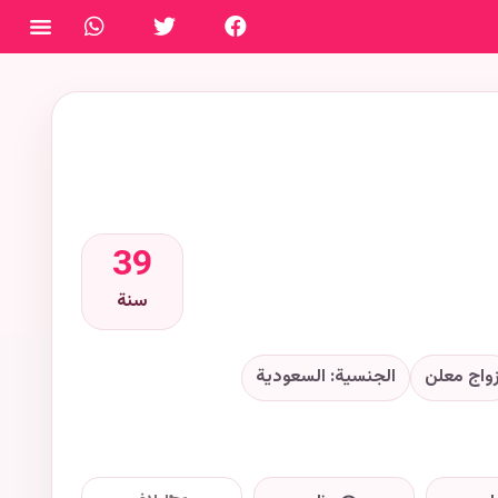
فتح ال
39
سنة
واج معلن
الجنسية: السعودية