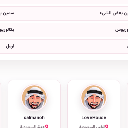
ن بعض الشيء
سمين ب
وريوس
بكالوري
ارمل
salmanoh
LoveHouse
الخبر، السعودية
جدة، السعودية