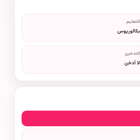
التعليم
بكالوريوس
التدخين
لا أدخن