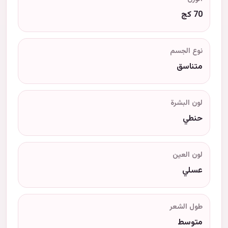
70 كج
نوع الجسم
متناسق
لون البشرة
حنطي
لون العين
عسلي
طول الشعر
متوسط