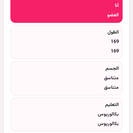
أنا
العضو
الطول
169
169
الجسم
متناسق
متناسق
التعليم
بكالوريوس
بكالوريوس