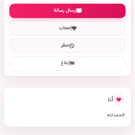
إرسال رسالة
إعجاب
حظر
إبلاغ
أنا
الحمدلله